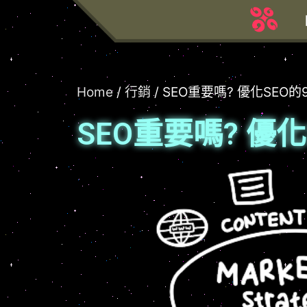
跳
至
主
要
內
Home
/
行銷
/ SEO重要嗎? 優化SEO
容
SEO重要嗎? 優