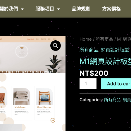
關於我們
服務項目
品牌規劃
方案價格
M1
Home
/
所有商品
/ M1
網
所有商品
,
網頁設計版型
頁
M1網頁設計板
設
計
NT$
200
板
型
Add to car
quantity
Categories:
所有商品
,
網頁