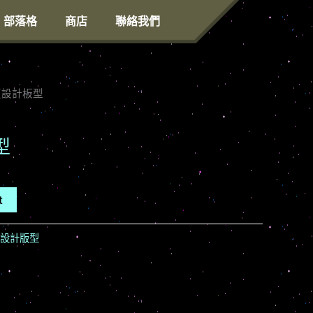
部落格
商店
聯絡我們
網頁設計板型
型
t
設計版型