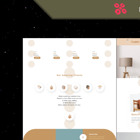
跳
至
主
要
內
容