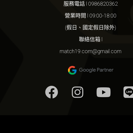
服務電話 l 0986820362
營業時間 l 09:00-18:00
(假日、國定假日除外)
聯絡信箱 l
match19.com@gmail.com
F
I
Y
a
n
o
i
c
s
u
e
t
t