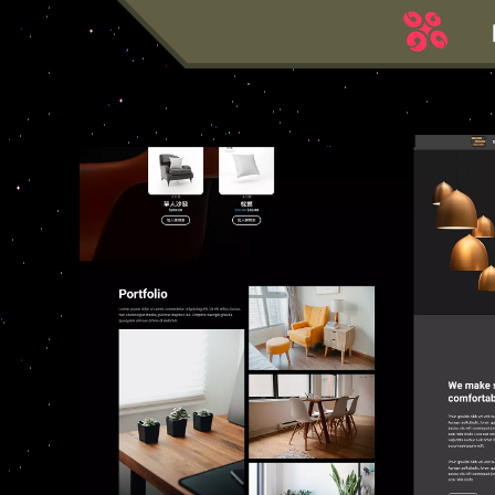
跳
至
主
要
內
容