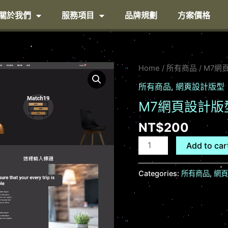
關於我們
服務項目
品牌規劃
方案價格
M7
Home
/
所有商品
/ M7
網
所有商品
,
網頁設計版型
頁
M7網頁設計版
設
計
NT$
200
版
型
Add to car
quantity
Categories:
所有商品
,
網頁