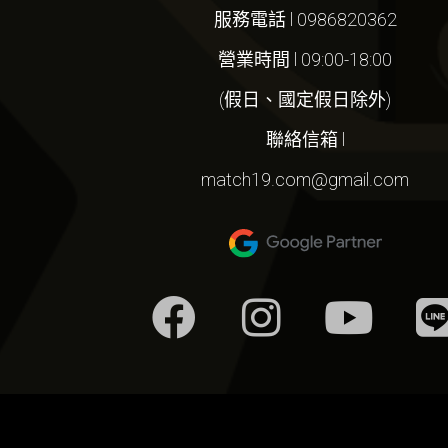
服務電話 l 0986820362
營業時間 l 09:00-18:00
(假日、國定假日除外)
聯絡信箱 l
match19.com@gmail.com
F
I
Y
a
n
o
i
c
s
u
e
t
t